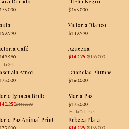
lara Dorado
Ofelia Negro
175.000
$165.000
|
aula
Victoria Blanco
159.990
$149.990
|
-15%
OFF
ictoria Café
Azucena
149.990
$140.250
$165.000
aría Guldman
|
ascuala Amor
Chanclas Plumas
175.000
$160.000
|
15%
OFF
aria Ignacia Brillo
Maria Paz
140.250
$175.000
$165.000
|
Maria Guldman
-15%
OFF
aria Paz Animal Print
Rebeca Plata
175.000
$140.250
$165.000