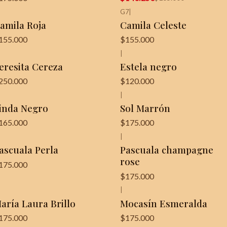
G7
|
amila Roja
Camila Celeste
155.000
$155.000
|
eresita Cereza
Estela negro
250.000
$120.000
|
inda Negro
Sol Marrón
165.000
$175.000
|
ascuala Perla
Pascuala champagne
rose
175.000
$175.000
|
Agotado
aría Laura Brillo
Mocasín Esmeralda
175.000
$175.000