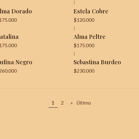
|
lma Dorado
Estela Cobre
175.000
$120.000
|
atalina
Alma Peltre
175.000
$175.000
|
ufina Negro
Sebastina Burdeo
260.000
$230.000
1
2
»
Último