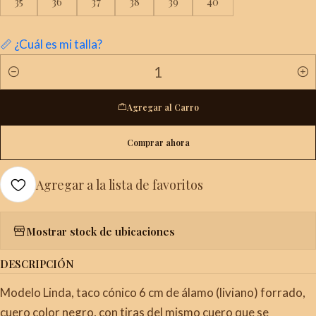
35
36
37
38
39
40
📏 ¿Cuál es mi talla?
Cantidad
Agregar al Carro
Comprar ahora
Agregar a la lista de favoritos
Mostrar stock de ubicaciones
DESCRIPCIÓN
Modelo Linda, taco cónico 6 cm de álamo (liviano) forrado,
cuero color negro, con tiras del mismo cuero que se