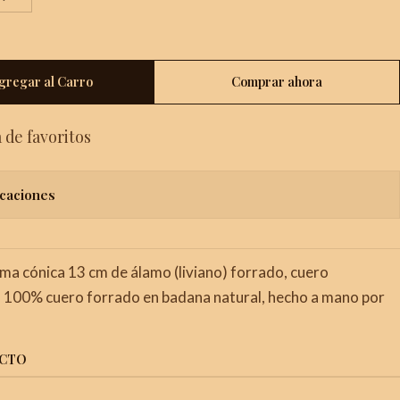
gregar al Carro
Comprar ahora
a de favoritos
icaciones
a cónica 13 cm de álamo (liviano) forrado, cuero
o 100% cuero forrado en badana natural, hecho a mano por
UCTO