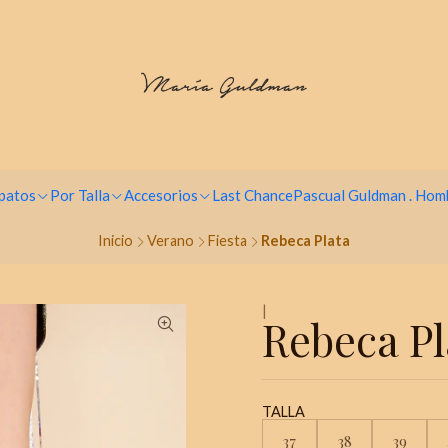
Paga hasta en 9 cuotas sin intereses
patos
Por Talla
Accesorios
Last Chance
Pascual Guldman . Hom
Inicio
Verano
Fiesta
Rebeca Plata
|
Rebeca Pl
TALLA
37
38
39