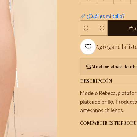
📏 ¿Cuál es mi talla?
A
Cantidad
Agregar a la list
Mostrar stock de ub
DESCRIPCIÓN
Modelo Rebeca, plataform
plateado brillo. Product
artesanos chilenos.
COMPARTIR ESTE PROD