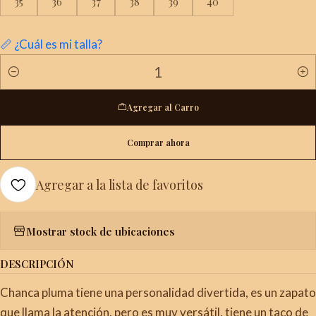
35
36
37
38
39
40
📏 ¿Cuál es mi talla?
Cantidad
Agregar al Carro
Comprar ahora
Agregar a la lista de favoritos
Mostrar stock de ubicaciones
DESCRIPCIÓN
Chanca pluma tiene una personalidad divertida, es un zapato
que llama la atención, pero es muy versátil, tiene un taco de