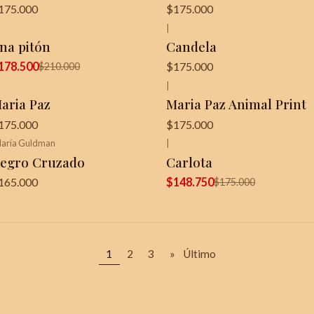
175.000
$175.000
|
15%
OFF
¡Última unidad!
na pitón
Candela
178.500
$175.000
$210.000
|
aria Paz
Maria Paz Animal Print
175.000
$175.000
aría Guldman
|
Última unidad!
-15%
OFF
egro Cruzado
Carlota
165.000
$148.750
$175.000
1
2
3
»
Último