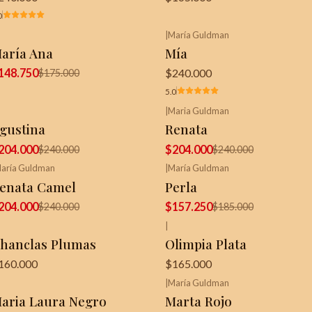
0
|
María Guldman
15%
OFF
¡Última unidad!
aría Ana
Mía
148.750
$240.000
$175.000
5.0
|
Maria Guldman
15%
OFF
-15%
OFF
gustina
Renata
¡Última unidad!
204.000
$204.000
$240.000
$240.000
aría Guldman
|
María Guldman
15%
OFF
-15%
OFF
enata Camel
Perla
¡Última unidad!
204.000
$157.250
$240.000
$185.000
|
hanclas Plumas
Olimpia Plata
160.000
$165.000
|
María Guldman
Última unidad!
aria Laura Negro
Marta Rojo