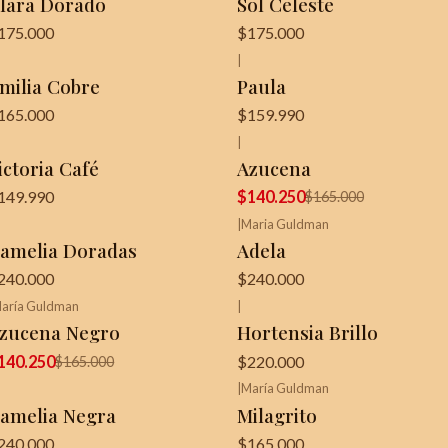
lara Dorado
Sol Celeste
175.000
$175.000
|
milia Cobre
Paula
165.000
$159.990
|
-15%
OFF
ictoria Café
Azucena
149.990
$140.250
$165.000
|
Maria Guldman
amelia Doradas
Adela
240.000
$240.000
aría Guldman
|
15%
OFF
zucena Negro
Hortensia Brillo
140.250
$220.000
$165.000
|
María Guldman
amelia Negra
Milagrito
240.000
$165.000