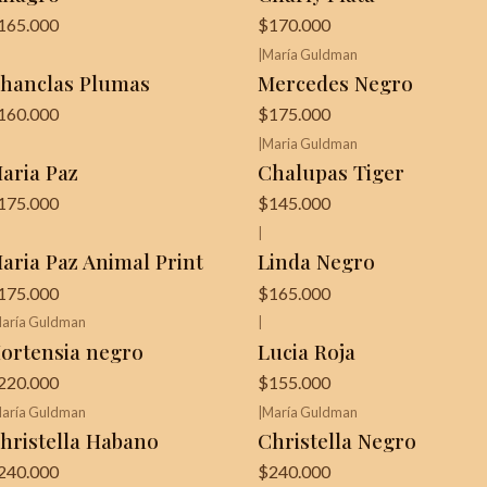
165.000
$170.000
|
María Guldman
¡Última unidad!
hanclas Plumas
Mercedes Negro
160.000
$175.000
|
Maria Guldman
aria Paz
Chalupas Tiger
175.000
$145.000
|
aria Paz Animal Print
Linda Negro
175.000
$165.000
aría Guldman
|
ortensia negro
Lucia Roja
220.000
$155.000
aría Guldman
|
María Guldman
hristella Habano
Christella Negro
240.000
$240.000