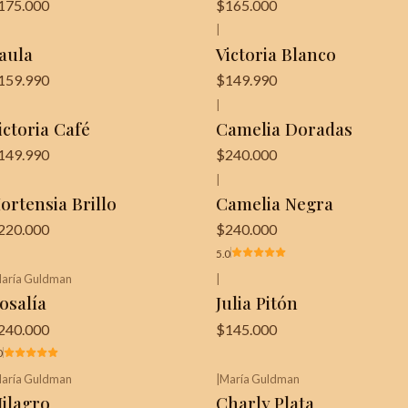
175.000
$165.000
|
aula
Victoria Blanco
159.990
$149.990
|
ictoria Café
Camelia Doradas
149.990
$240.000
|
ortensia Brillo
Camelia Negra
220.000
$240.000
5.0
aría Guldman
|
osalía
Julia Pitón
240.000
$145.000
0
aría Guldman
|
María Guldman
Última unidad!
ilagro
Charly Plata