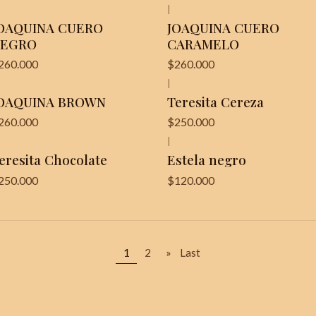
|
OAQUINA CUERO
JOAQUINA CUERO
NEGRO
CARAMELO
260.000
$260.000
|
OAQUINA BROWN
Teresita Cereza
260.000
$250.000
|
Última unidad!
eresita Chocolate
Estela negro
250.000
$120.000
1
2
»
Last