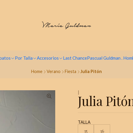
Paga hasta en 9 cuotas sin intereses
patos
Por Talla
Accesorios
Last Chance
Pascual Guldman . Hom
Home
Verano
Fiesta
Julia Pitón
|
Julia Pitó
TALLA
35
36