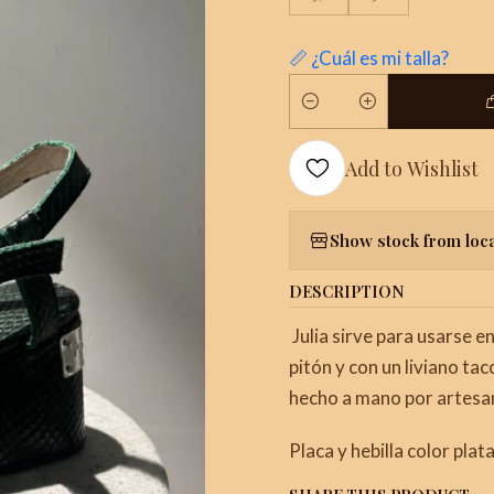
📏 ¿Cuál es mi talla?
Quantity
Add to Wishlist
Show stock from loc
DESCRIPTION
Julia sirve para usarse e
pitón y con un liviano t
hecho a mano por artesa
Placa y hebilla color plata