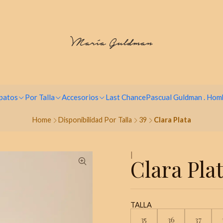
Paga hasta en 9 cuotas sin intereses
patos
Por Talla
Accesorios
Last Chance
Pascual Guldman . Hom
Home
Disponibilidad Por Talla
39
Clara Plata
|
Clara Pla
TALLA
35
36
37