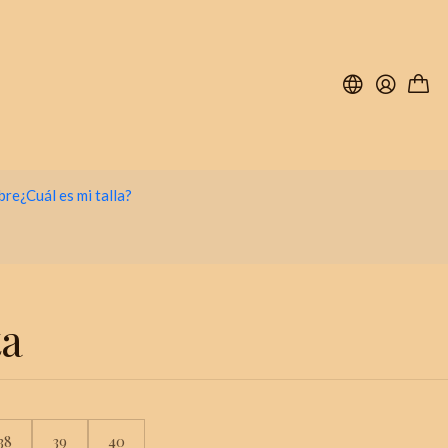
bre
¿Cuál es mi talla?
ta
38
39
40