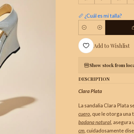
📏 ¿Cuál es mi talla?
Quantity
Add to Wishlist
Show stock from loc
DESCRIPTION
Clara Plata
La sandalia Clara Plata s
cuero
, que le otorga una 
badana natural
, asegura 
cm
, cuidadosamente diseñ