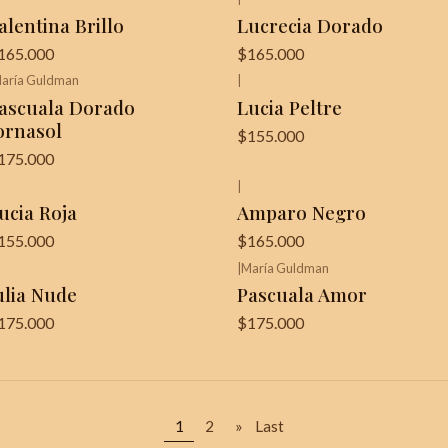
¡Última unidad!
alentina Brillo
Lucrecia Dorado
165.000
$165.000
aría Guldman
|
¡Última unidad!
ascuala Dorado
Lucia Peltre
ornasol
$155.000
175.000
|
¡Última unidad!
ucia Roja
Amparo Negro
155.000
$165.000
|
María Guldman
Última unidad!
ulia Nude
Pascuala Amor
175.000
$175.000
1
2
»
Last