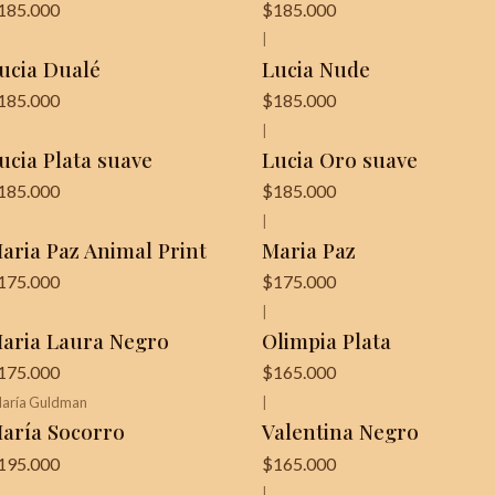
185.000
$185.000
|
ucia Dualé
Lucia Nude
185.000
$185.000
|
ucia Plata suave
Lucia Oro suave
185.000
$185.000
|
aria Paz Animal Print
Maria Paz
175.000
$175.000
|
Última unidad!
aria Laura Negro
Olimpia Plata
175.000
$165.000
aría Guldman
|
aría Socorro
Valentina Negro
195.000
$165.000
|