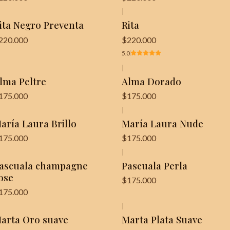
|
¡Última unidad!
ita Negro Preventa
Rita
220.000
$220.000
5.0
|
lma Peltre
Alma Dorado
175.000
$175.000
|
aría Laura Brillo
María Laura Nude
175.000
$175.000
|
ascuala champagne
Pascuala Perla
ose
$175.000
175.000
|
arta Oro suave
Marta Plata Suave