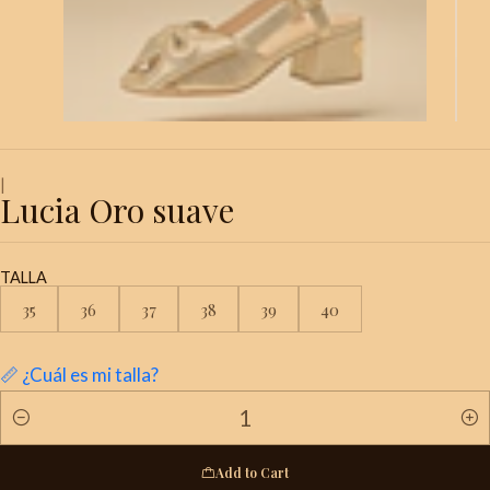
|
Lucia Oro suave
TALLA
35
36
37
38
39
40
📏 ¿Cuál es mi talla?
Quantity
Add to Cart