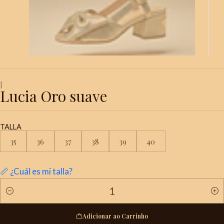
|
Lucia Oro suave
TALLA
35
36
37
38
39
40
📏 ¿Cuál es mi talla?
Quantidade
Adicionar ao Carrinho