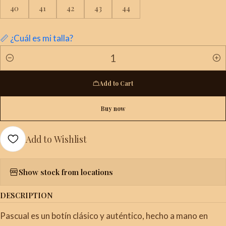
40
41
42
43
44
📏 ¿Cuál es mi talla?
Quantity
Add to Cart
Buy now
Add to Wishlist
Show stock from locations
DESCRIPTION
Pascual es un botín clásico y auténtico, hecho a mano en