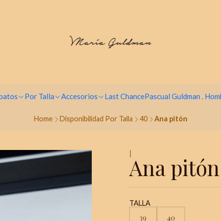
Paga hasta en 9 cuotas sin intereses
patos
Por Talla
Accesorios
Last Chance
Pascual Guldman . Hom
Home
Disponibilidad Por Talla
40
Ana pitón
|
Ana pitón
TALLA
39
40