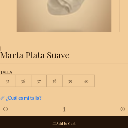
|
Marta Plata Suave
TALLA
35
36
37
38
39
40
📏 ¿Cuál es mi talla?
Quantity
Add to Cart