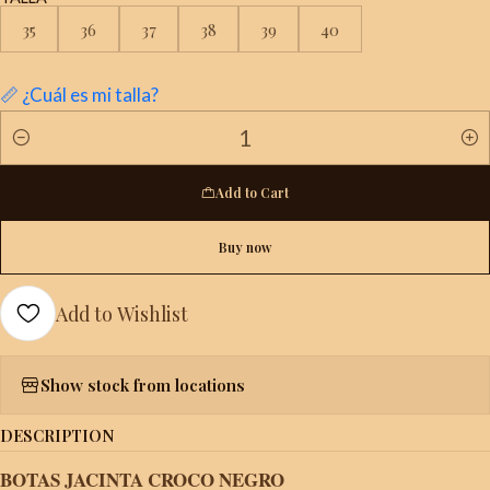
35
36
37
38
39
40
📏 ¿Cuál es mi talla?
Quantity
Add to Cart
Buy now
Add to Wishlist
Show stock from locations
DESCRIPTION
BOTAS JACINTA CROCO NEGRO