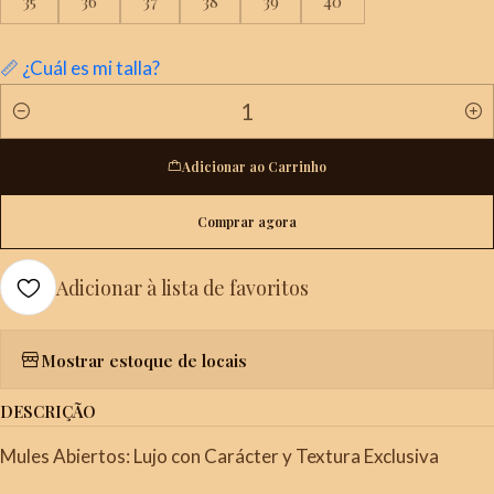
35
36
37
38
39
40
📏 ¿Cuál es mi talla?
Quantidade
Adicionar ao Carrinho
Comprar agora
Adicionar à lista de favoritos
Mostrar estoque de locais
DESCRIÇÃO
Mules Abiertos: Lujo con Carácter y Textura Exclusiva