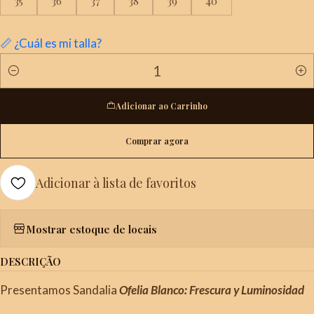
35
36
37
38
39
40
📏 ¿Cuál es mi talla?
Quantidade
Adicionar ao Carrinho
Comprar agora
Adicionar à lista de favoritos
Mostrar estoque de locais
DESCRIÇÃO
Presentamos Sandalia
Ofelia Blanco: Frescura y Luminosidad