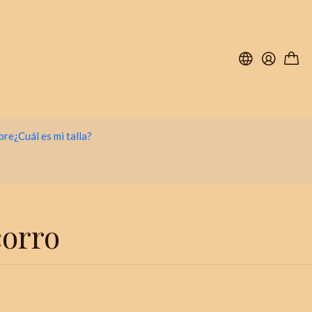
bre
¿Cuál es mi talla?
corro