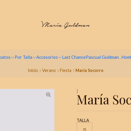
Paga hasta en 9 cuotas sin intereses
patos
Por Talla
Accesorios
Last Chance
Pascual Guldman . Hom
Início
Verano
Fiesta
María Socorro
|
María So
TALLA
35