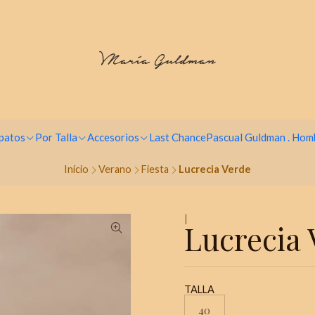
Paga hasta en 9 cuotas sin intereses
patos
Por Talla
Accesorios
Last Chance
Pascual Guldman . Hom
Início
Verano
Fiesta
Lucrecia Verde
|
Lucrecia 
TALLA
40