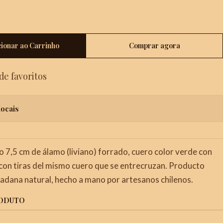
cionar ao Carrinho
Comprar agora
 de favoritos
locais
o 7,5 cm de álamo (liviano) forrado, cuero color verde con
con tiras del mismo cuero que se entrecruzan. Producto
adana natural, hecho a mano por artesanos chilenos.
RODUTO