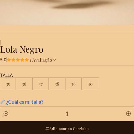
|
Lola Negro
1 Avaliação
5.0
TALLA
35
36
37
38
39
40
📏 ¿Cuál es mi talla?
Quantidade
Adicionar ao Carrinho